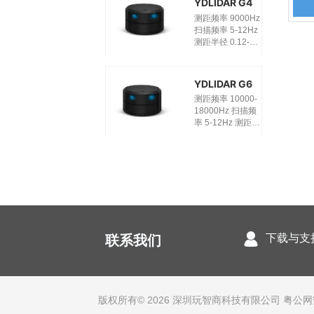
YDLIDAR G4
尺寸
测距频率 9000Hz
Φ73.7*42.5mm
扫描频率 5-12Hz
测距半径 0.12-
16m 扫描角度
360° 角度分辨率
0.2-0.48° 外观尺
YDLIDAR G6
寸
测距频率 10000-
Φ72.3*41.2mm
18000Hz 扫描频
率 5-12Hz 测距半
径 0.12-16m 扫描
角度 360° 角度分
辨率 0.1-0.24° 外
观尺寸
Φ72.3*41.2mm
下载与支
联系我们
版权所有© 2026 深圳玩智商科技有限公司 粤公网安备