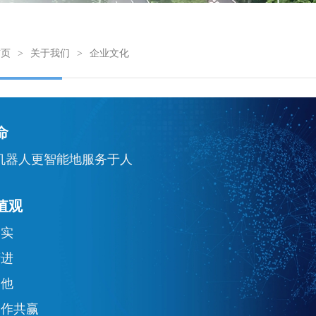
首页
>
关于我们
>
企业文化
命
机器人更智能地服务于人
值观
务实
精进
利他
合作共赢